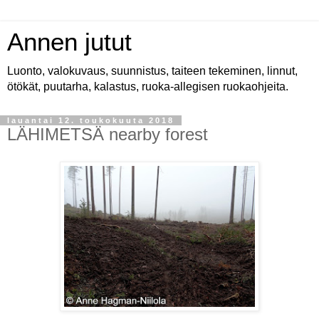
Annen jutut
Luonto, valokuvaus, suunnistus, taiteen tekeminen, linnut,
ötökät, puutarha, kalastus, ruoka-allegisen ruokaohjeita.
lauantai 12. toukokuuta 2018
LÄHIMETSÄ nearby forest