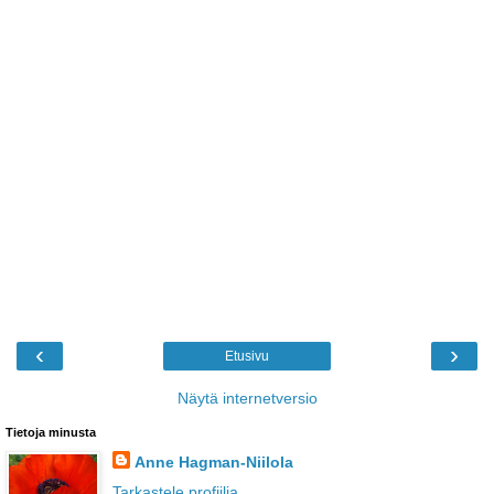
‹
›
Etusivu
Näytä internetversio
Tietoja minusta
Anne Hagman-Niilola
Tarkastele profiilia